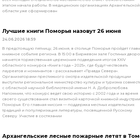
этапом начала работы. В медицинских организациях Архангельской
области уже сформирован
Лучшие книги Поморья назовут 26 июня
24.06.2026
18:59
В предстоящую пятницу, 26 июня, в столице Поморья пройдет глав
книжное событие региона. В 15:00 в Биржевом зале Гостиных дворо
начнется торжественная церемония подведения итогов XXIV
областного конкурса «Книга года – 2025», где будут чествовать
лауреатов и номинантов – рассказывает «Правда Севера».
Организаторами престижного смотра издательской продукции
выступили региональное министерство культуры и туризма совмест
с областной научной библиотекой имени Н. А. Добролюбова.
Напомним, что конкурс ведет свою историю с 2002 года и за время
своего существования стал визитной карточкой книжной индустри
Поморья. Его главная миссия — поддержка местных издательских
традиций и популяризация литературы, посвященной Русскому
Северу. Участие в состязании
Архангельские лесные пожарные летят в Том