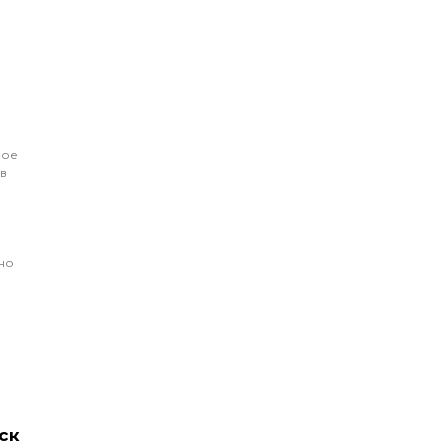
ное
в
но
и
ск