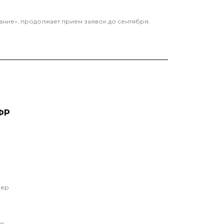
ние», продолжает прием заявок до сентября.
ФР
мер
ых