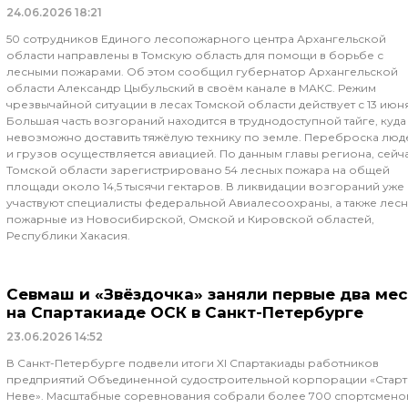
24.06.2026
18:21
50 сотрудников Единого лесопожарного центра Архангельской
области направлены в Томскую область для помощи в борьбе с
лесными пожарами. Об этом сообщил губернатор Архангельской
области Александр Цыбульский в своём канале в МАКС. Режим
чрезвычайной ситуации в лесах Томской области действует с 13 июн
Большая часть возгораний находится в труднодоступной тайге, куда
невозможно доставить тяжёлую технику по земле. Переброска люд
и грузов осуществляется авиацией. По данным главы региона, сейча
Томской области зарегистрировано 54 лесных пожара на общей
площади около 14,5 тысячи гектаров. В ликвидации возгораний уже
участвуют специалисты федеральной Авиалесоохраны, а также лес
пожарные из Новосибирской, Омской и Кировской областей,
Республики Хакасия.
Севмаш и «Звёздочка» заняли первые два мес
на Спартакиаде ОСК в Санкт-Петербурге
23.06.2026
14:52
В Санкт-Петербурге подвели итоги XI Спартакиады работников
предприятий Объединенной судостроительной корпорации «Старт
Неве». Масштабные соревнования собрали более 700 спортсмено