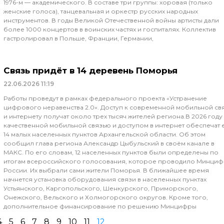
1976-м — академического. В составе три группы: хоровая (только
женские голоса), танцевальная и оркестр русских народных
инструментов. В годы Великой Отечественной войны артисты дали
более 1000 концертов в воинских частях и госпиталях. Коллектив
гастролировал в Польше, Франции, Германии,
Связь придёт в 14 деревень Поморья
22.06.2026
11:19
Работы проведут в рамках федерального проекта «Устранение
цифрового неравенства 2.0». Доступ к современной мобильной св
и интернету получат около трех тысяч жителей региона.В 2026 году
качественной мобильной связью и доступом в интернет обеспечат
14 малых населенных пунктов Архангельской области. Об этом
сообщил глава региона Александр Цыбульский в своём канале в
МАКС. По его словам, 12 населенных пунктов были определены по
итогам всероссийского голосования, которое проводило Минци
России. Их выбрали сами жители Поморья. В ближайшее время
начнется установка оборудования связи в населенных пунктах
Устьянского, Каргопольского, Шенкурского, Приморского,
Онежского, Вельского и Холмогорского округов. Кроме того,
дополнительное финансирование по решению Минцифры
4
5
6
7
8
9
10
11
12