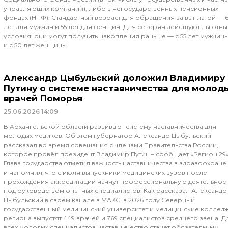
управляющих компаний), либо в негосударственных пенсионных
фондах (НПФ). Стандартный возраст для обращения за выплатой — 
лет для мужчин и 55 лет для женщин. Для северян действуют льготн
условия: они могут получить накопления раньше — с 55 лет мужчин
и с 50 лет женщины.
Александр Цыбульский доложил Владимиру
Путину о системе наставничества для молод
врачей Поморья
25.06.2026
14:09
В Архангельской области развивают систему наставничества для
молодых медиков. Об этом губернатор Александр Цыбульский
рассказал во время совещания с членами Правительства России,
которое провёл президент Владимир Путин – сообщает «Регион 29»
Глава государства отметил важность наставничества в здравоохран
и напомнил, что с июля выпускники медицинских вузов после
прохождения аккредитации начнут профессиональную деятельност
под руководством опытных специалистов. Как рассказал Александр
Цыбульский в своём канале в МАКС, в 2026 году Северный
государственный медицинский университет и медицинские коллед
региона выпустят 449 врачей и 769 специалистов среднего звена. Д
всех молодых специалистов наставничество станет обязательным