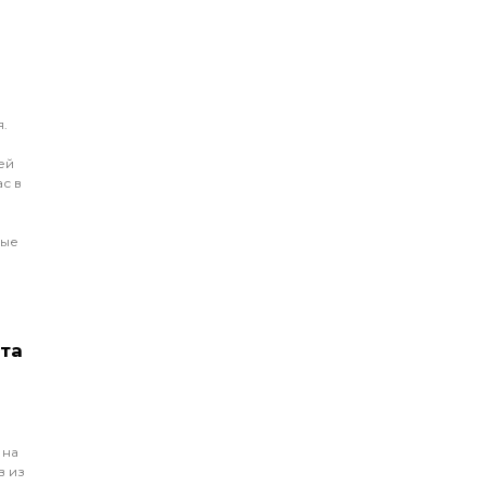
я.
ей
с в
ные
та
 на
в из