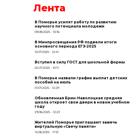
Лента
В Поморье усилят работу по развитию
научного потенциала молодежи
09.08.2025
10:16
В Минпросвещения РФ подвели итоги
основного периода ЕГЭ‑2025
10.07.2025
12:41
Вступил в силу ГОСТ для школьной формы
02.07.2025
10:11
В Поморье назвали график выплат детских
пособий на июль
01.07.2025
12:29
Обновленная Брин-Наволоцкая средняя
школа откроет свои двери в новом учебном
году
29.06.2025
12:23
Жителей Поморья приглашают зажечь
виртуальную «Свечу памяти»
14.06.2025
11:10