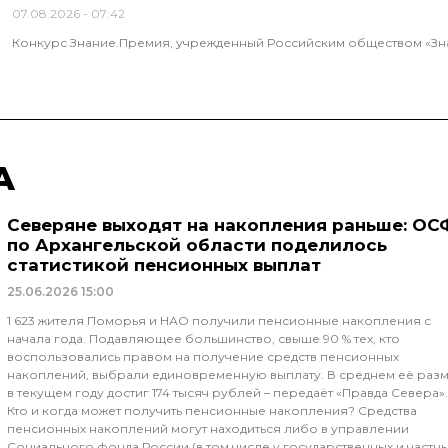
07.08.2026
07:42
Конкурс Знание.Премия, учрежденный Российским обществом «Зна
А
Северяне выходят на накопления раньше: ОС
по Архангельской области поделилось
статистикой пенсионных выплат
25.06.2026
15:00
1 623 жителя Поморья и НАО получили пенсионные накопления с
начала года. Подавляющее большинство, свыше 90 % тех, кто
воспользовались правом на получение средств пенсионных
накоплений, выбрали единовременную выплату. В среднем её раз
в текущем году достиг 174 тысяч рублей – передаёт «Правда Севера».
Кто и когда может получить пенсионные накопления? Средства
пенсионных накоплений могут находиться либо в управлении
Социального фонда России (в том числе у государственных и частн