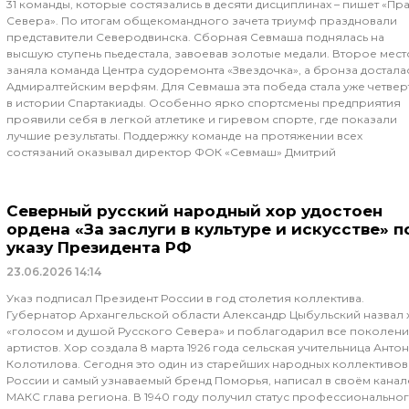
31 команды, которые состязались в десяти дисциплинах – пишет «Пр
Севера». По итогам общекомандного зачета триумф праздновали
представители Северодвинска. Сборная Севмаша поднялась на
высшую ступень пьедестала, завоевав золотые медали. Второе мест
заняла команда Центра судоремонта «Звездочка», а бронза достала
Адмиралтейским верфям. Для Севмаша эта победа стала уже четвер
в истории Спартакиады. Особенно ярко спортсмены предприятия
проявили себя в легкой атлетике и гиревом спорте, где показали
лучшие результаты. Поддержку команде на протяжении всех
состязаний оказывал директор ФОК «Севмаш» Дмитрий
Северный русский народный хор удостоен
ордена «За заслуги в культуре и искусстве» п
указу Президента РФ
23.06.2026
14:14
Указ подписал Президент России в год столетия коллектива.
Губернатор Архангельской области Александр Цыбульский назвал 
«голосом и душой Русского Севера» и поблагодарил все поколен
артистов. Хор создала 8 марта 1926 года сельская учительница Анто
Колотилова. Сегодня это один из старейших народных коллективов
России и самый узнаваемый бренд Поморья, написал в своём канал
МАКС глава региона. В 1940 году получил статус профессиональног