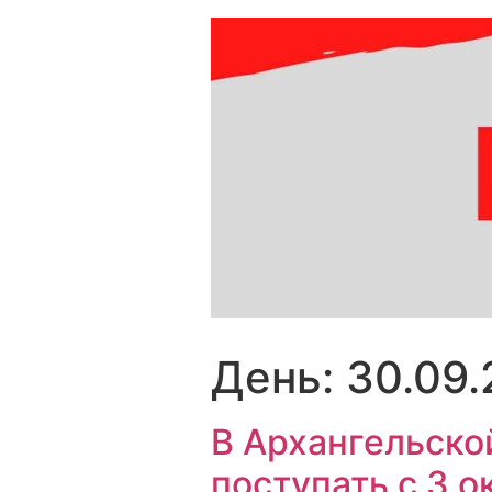
Перейти
к
содержимому
День:
30.09
В Архангельско
поступать с 3 о