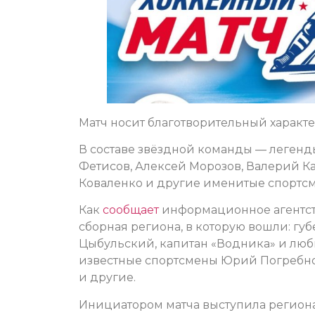
Матч носит благотворительный характе
В составе звёздной команды — легенды
Фетисов, Алексей Морозов, Валерий К
Коваленко и другие именитые спортс
Как
сообщает
информационное агентств
сборная региона, в которую вошли: гу
Цыбульский, капитан «Водника» и лю
известные спортсмены Юрий Погребн
и другие.
Инициатором матча выступила регион