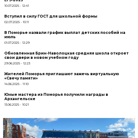
10.07.2025
12:41
Вступил в силу ГОСТ для школьной формы
02.07.2025
10:11
В Поморье назвали график выплат детских пособий на
июль
01.07.2025
12:29
Обновленная Брин-Наволоцкая средняя школа откроет
свои двери в новом учебном году
29.06.2025
12:23
Жителей Поморья приглашают зажечь виртуальную
«Свечу памяти»
14.06.2025
11:10
Юные мастера из Поморья получили награды в
Архангельске
13.06.2025
10:21